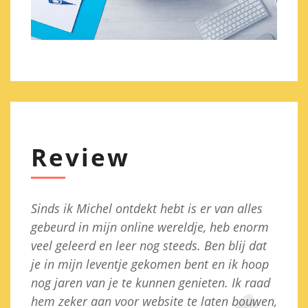
Review
Sinds ik Michel ontdekt hebt is er van alles
I
el
gebeurd in mijn online wereldje, heb enorm
e
veel geleerd en leer nog steeds. Ben blij dat
s
el
je in mijn leventje gekomen bent en ik hoop
a
nog jaren van je te kunnen genieten. Ik raad
d
hem zeker aan voor website te laten bouwen,
z