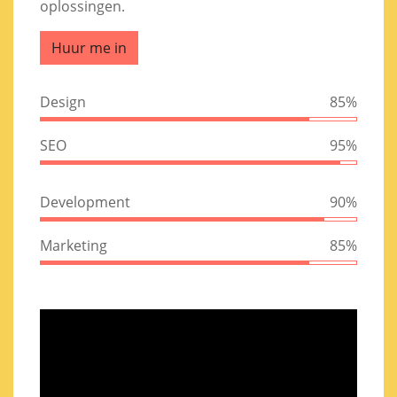
oplossingen.
Huur me in
Design
85%
SEO
95%
Development
90%
Marketing
85%