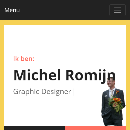
Menu
Ik ben:
Michel Romijn
|